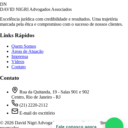
David Nigri Advogados Associados
DN
AC
Online agora
DAVID NIGRI
Advogados Associados
Excelência jurídica com credibilidade e resultados. Uma trajetória
marcada pela ética e compromisso com o sucesso de nossos clientes.
Olá! Seja bem-vindo ao nosso atendimento.
Links Rápidos
Para que possamos ajudá-lo, por favor, informe
como deseja falar com nossa equipe.
Quem Somos
Áreas de Atuação
10:59
Imprensa
Vídeos
Contato
Prefiro ser respondido por:
WhatsApp
Contato
E-mail
10:59
Rua da Quitanda, 19 - Salas 901 e 902
Centro, Rio de Janeiro - RJ
(21) 2220-2112
E-mail do escritório
© 2026 David Nigri Advogados Associados. Todos os direitos
Fale conosco agora
reservados.