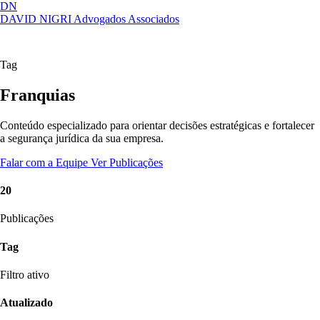
DN
DAVID NIGRI
Advogados Associados
Artigos, sentenças, áreas de atuação,
Abrir
imprensa...
menu
Tag
Franquias
Conteúdo especializado para orientar decisões estratégicas e fortalecer
a segurança jurídica da sua empresa.
Falar com a Equipe
Ver Publicações
20
Publicações
Tag
Filtro ativo
Atualizado