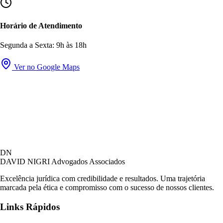
Horário de Atendimento
Segunda a Sexta: 9h às 18h
Ver no Google Maps
David Nigri Advogados Associados
DN
AC
Online agora
DAVID NIGRI
Advogados Associados
Excelência jurídica com credibilidade e resultados. Uma trajetória
marcada pela ética e compromisso com o sucesso de nossos clientes.
Olá! Seja bem-vindo ao nosso atendimento.
Links Rápidos
Para que possamos ajudá-lo, por favor, informe
como deseja falar com nossa equipe.