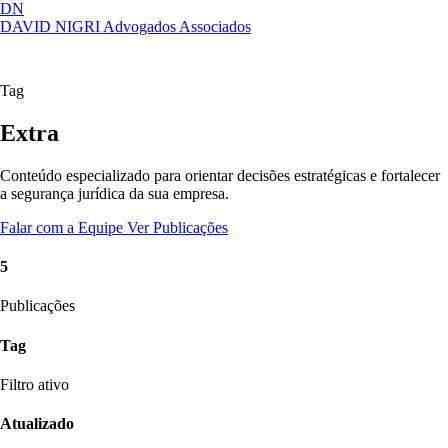
DN
DAVID NIGRI
Advogados Associados
Artigos, sentenças, áreas de atuação,
Abrir
imprensa...
menu
Tag
Extra
Conteúdo especializado para orientar decisões estratégicas e fortalecer
a segurança jurídica da sua empresa.
Falar com a Equipe
Ver Publicações
5
Publicações
Tag
Filtro ativo
Atualizado