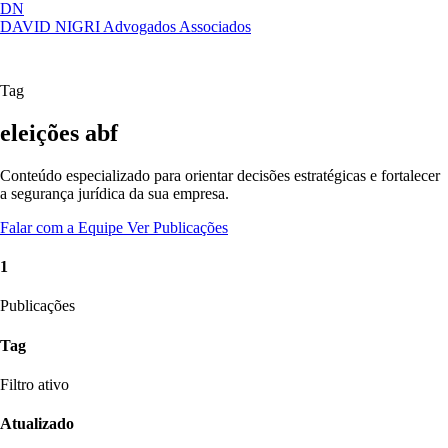
DN
DAVID NIGRI
Advogados Associados
Artigos, sentenças, áreas de atuação,
Abrir
imprensa...
menu
Tag
eleições abf
Conteúdo especializado para orientar decisões estratégicas e fortalecer
a segurança jurídica da sua empresa.
Falar com a Equipe
Ver Publicações
1
Publicações
Tag
Filtro ativo
Atualizado