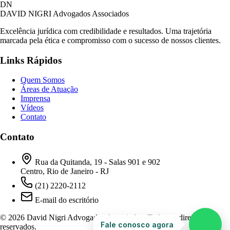
David Nigri Advogados Associados
DN
AC
Online agora
DAVID NIGRI
Advogados Associados
Excelência jurídica com credibilidade e resultados. Uma trajetória
marcada pela ética e compromisso com o sucesso de nossos clientes.
Olá! Seja bem-vindo ao nosso atendimento.
Links Rápidos
Para que possamos ajudá-lo, por favor, informe
como deseja falar com nossa equipe.
Quem Somos
Áreas de Atuação
05:05
Imprensa
Vídeos
Contato
Prefiro ser respondido por:
WhatsApp
Contato
E-mail
05:05
Rua da Quitanda, 19 - Salas 901 e 902
Centro, Rio de Janeiro - RJ
(21) 2220-2112
E-mail do escritório
© 2026 David Nigri Advogados Associados. Todos os direitos
Fale conosco agora
reservados.