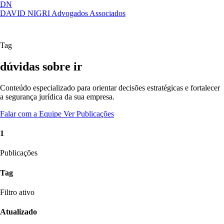
DN
DAVID NIGRI
Advogados Associados
Artigos, sentenças, áreas de atuação,
Abrir
imprensa...
menu
Tag
dúvidas sobre ir
Conteúdo especializado para orientar decisões estratégicas e fortalecer
a segurança jurídica da sua empresa.
Falar com a Equipe
Ver Publicações
1
Publicações
Tag
Filtro ativo
Atualizado