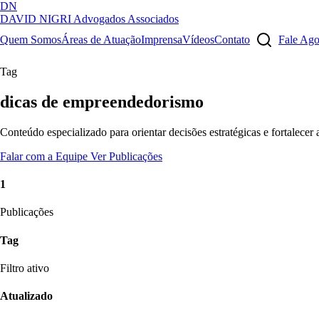
DN
DAVID NIGRI
Advogados Associados
Artigos, sentenças, áreas de atuação, imprensa...
Quem Somos
Áreas de Atuação
Imprensa
Vídeos
Contato
Fale Ag
Tag
dicas de empreendedorismo
Conteúdo especializado para orientar decisões estratégicas e fortalecer
Falar com a Equipe
Ver Publicações
1
Publicações
Tag
Filtro ativo
Atualizado