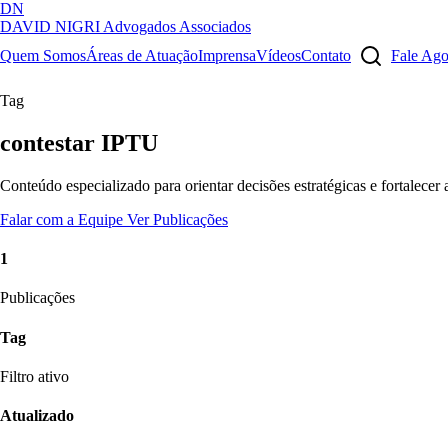
DN
DAVID NIGRI
Advogados Associados
Artigos, sentenças, áreas de atuação, imprensa...
Quem Somos
Áreas de Atuação
Imprensa
Vídeos
Contato
Fale Ag
Tag
contestar IPTU
Conteúdo especializado para orientar decisões estratégicas e fortalecer
Falar com a Equipe
Ver Publicações
1
Publicações
Tag
Filtro ativo
Atualizado