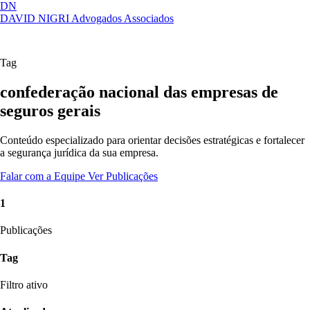
DN
DAVID NIGRI
Advogados Associados
Artigos, sentenças, áreas de atuação,
Abrir
imprensa...
menu
Tag
confederação nacional das empresas de
seguros gerais
Conteúdo especializado para orientar decisões estratégicas e fortalecer
a segurança jurídica da sua empresa.
Falar com a Equipe
Ver Publicações
1
Publicações
Tag
Filtro ativo