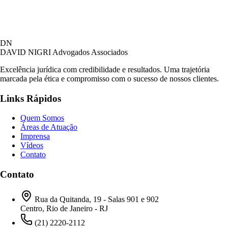
David Nigri Advogados Associados
DN
AC
Online agora
DAVID NIGRI
Advogados Associados
Excelência jurídica com credibilidade e resultados. Uma trajetória
marcada pela ética e compromisso com o sucesso de nossos clientes.
Olá! Seja bem-vindo ao nosso atendimento.
Links Rápidos
Para que possamos ajudá-lo, por favor, informe
como deseja falar com nossa equipe.
Quem Somos
Áreas de Atuação
09:27
Imprensa
Vídeos
Contato
Prefiro ser respondido por:
WhatsApp
Contato
E-mail
09:27
Rua da Quitanda, 19 - Salas 901 e 902
Centro, Rio de Janeiro - RJ
(21) 2220-2112