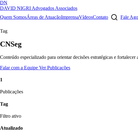
DN
DAVID NIGRI
Advogados Associados
Artigos, sentenças, áreas de atuação, imprensa...
Quem Somos
Áreas de Atuação
Imprensa
Vídeos
Contato
Fale Ag
Tag
CNSeg
Conteúdo especializado para orientar decisões estratégicas e fortalecer
Falar com a Equipe
Ver Publicações
1
Publicações
Tag
Filtro ativo
Atualizado