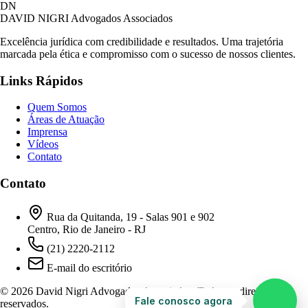
David Nigri Advogados Associados
DN
AC
Online agora
DAVID NIGRI
Advogados Associados
Excelência jurídica com credibilidade e resultados. Uma trajetória
marcada pela ética e compromisso com o sucesso de nossos clientes.
Olá! Seja bem-vindo ao nosso atendimento.
Links Rápidos
Para que possamos ajudá-lo, por favor, informe
como deseja falar com nossa equipe.
Quem Somos
Áreas de Atuação
22:47
Imprensa
Vídeos
Contato
Prefiro ser respondido por:
WhatsApp
Contato
E-mail
22:47
Rua da Quitanda, 19 - Salas 901 e 902
Centro, Rio de Janeiro - RJ
(21) 2220-2112
E-mail do escritório
© 2026 David Nigri Advogados Associados. Todos os direitos
Fale conosco agora
reservados.