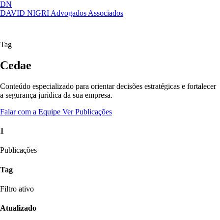
DN
DAVID NIGRI
Advogados Associados
Artigos, sentenças, áreas de atuação,
Abrir
imprensa...
menu
Tag
Cedae
Conteúdo especializado para orientar decisões estratégicas e fortalecer
a segurança jurídica da sua empresa.
Falar com a Equipe
Ver Publicações
1
Publicações
Tag
Filtro ativo
Atualizado