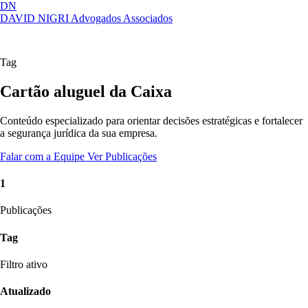
DN
DAVID NIGRI
Advogados Associados
Artigos, sentenças, áreas de atuação,
Abrir
imprensa...
menu
Tag
Cartão aluguel da Caixa
Conteúdo especializado para orientar decisões estratégicas e fortalecer
a segurança jurídica da sua empresa.
Falar com a Equipe
Ver Publicações
1
Publicações
Tag
Filtro ativo
Atualizado