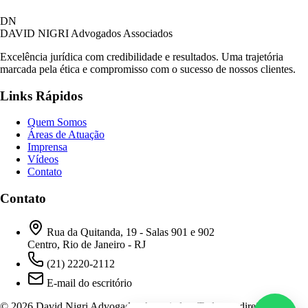
David Nigri Advogados Associados
DN
AC
Online agora
DAVID NIGRI
Advogados Associados
Excelência jurídica com credibilidade e resultados. Uma trajetória
marcada pela ética e compromisso com o sucesso de nossos clientes.
Olá! Seja bem-vindo ao nosso atendimento.
Links Rápidos
Para que possamos ajudá-lo, por favor, informe
como deseja falar com nossa equipe.
Quem Somos
Áreas de Atuação
04:19
Imprensa
Vídeos
Contato
Prefiro ser respondido por:
WhatsApp
Contato
E-mail
04:19
Rua da Quitanda, 19 - Salas 901 e 902
Centro, Rio de Janeiro - RJ
(21) 2220-2112
E-mail do escritório
© 2026 David Nigri Advogados Associados. Todos os direitos