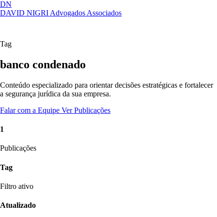
DN
DAVID NIGRI
Advogados Associados
Artigos, sentenças, áreas de atuação,
Abrir
imprensa...
menu
Tag
banco condenado
Conteúdo especializado para orientar decisões estratégicas e fortalecer
a segurança jurídica da sua empresa.
Falar com a Equipe
Ver Publicações
1
Publicações
Tag
Filtro ativo
Atualizado