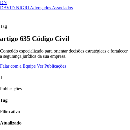
DN
DAVID NIGRI
Advogados Associados
Artigos, sentenças, áreas de atuação,
Abrir
imprensa...
menu
Tag
artigo 635 Código Civil
Conteúdo especializado para orientar decisões estratégicas e fortalecer
a segurança jurídica da sua empresa.
Falar com a Equipe
Ver Publicações
1
Publicações
Tag
Filtro ativo
Atualizado