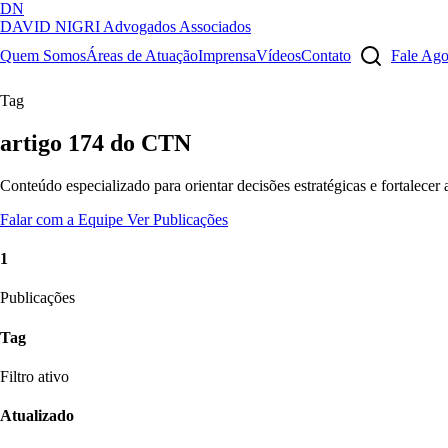
DN
DAVID NIGRI
Advogados Associados
Artigos, sentenças, áreas de atuação, imprensa...
Quem Somos
Áreas de Atuação
Imprensa
Vídeos
Contato
Fale Ag
Tag
artigo 174 do CTN
Conteúdo especializado para orientar decisões estratégicas e fortalecer
Falar com a Equipe
Ver Publicações
1
Publicações
Tag
Filtro ativo
Atualizado