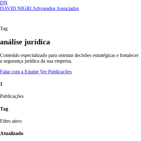
DN
DAVID NIGRI
Advogados Associados
Artigos, sentenças, áreas de atuação,
Abrir
imprensa...
menu
Tag
análise jurídica
Conteúdo especializado para orientar decisões estratégicas e fortalecer
a segurança jurídica da sua empresa.
Falar com a Equipe
Ver Publicações
1
Publicações
Tag
Filtro ativo
Atualizado