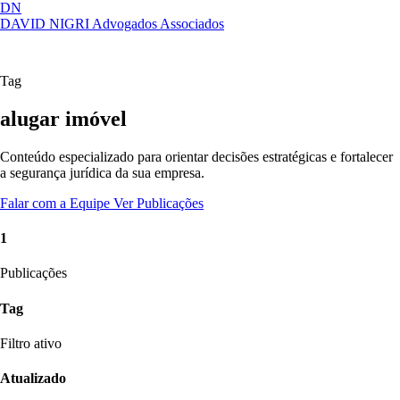
DN
DAVID NIGRI
Advogados Associados
Artigos, sentenças, áreas de atuação,
Abrir
imprensa...
menu
Tag
alugar imóvel
Conteúdo especializado para orientar decisões estratégicas e fortalecer
a segurança jurídica da sua empresa.
Falar com a Equipe
Ver Publicações
1
Publicações
Tag
Filtro ativo
Atualizado