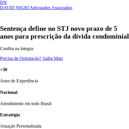
DN
DAVID NIGRI
Advogados Associados
Artigos, sentenças, áreas de atuação,
Abrir
imprensa...
menu
Sentença define no STJ novo prazo de 5
anos para prescrição da dívida condominial
Confira na íntegra:
Precisa de Orientação?
Saiba Mais
+30
Anos de Experiência
Nacional
Atendimento em todo Brasil
Estratégia
Atuação Personalizada