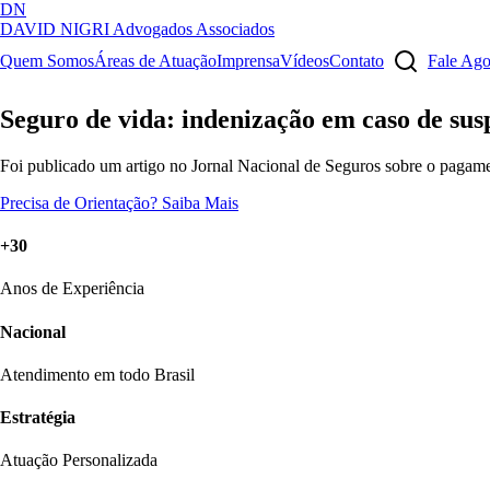
DN
DAVID NIGRI
Advogados Associados
Artigos, sentenças, áreas de atuação, imprensa...
Quem Somos
Áreas de Atuação
Imprensa
Vídeos
Contato
Fale Ag
Seguro de vida: indenização em caso de sus
Foi publicado um artigo no Jornal Nacional de Seguros sobre o pagamen
Precisa de Orientação?
Saiba Mais
+30
Anos de Experiência
Nacional
Atendimento em todo Brasil
Estratégia
Atuação Personalizada