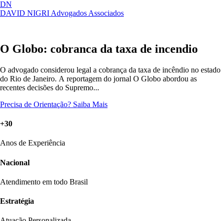
DN
DAVID NIGRI
Advogados Associados
Artigos, sentenças, áreas de atuação,
Abrir
imprensa...
menu
O Globo: cobranca da taxa de incendio
O advogado considerou legal a cobrança da taxa de incêndio no estado
do Rio de Janeiro. A reportagem do jornal O Globo abordou as
recentes decisões do Supremo...
Precisa de Orientação?
Saiba Mais
+30
Anos de Experiência
Nacional
Atendimento em todo Brasil
Estratégia
Atuação Personalizada