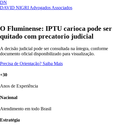
DN
DAVID NIGRI
Advogados Associados
Artigos, sentenças, áreas de atuação,
Abrir
imprensa...
menu
O Fluminense: IPTU carioca pode ser
quitado com precatorio judicial
A decisão judicial pode ser consultada na íntegra, conforme
documento oficial disponibilizado para visualização.
Precisa de Orientação?
Saiba Mais
+30
Anos de Experiência
Nacional
Atendimento em todo Brasil
Estratégia