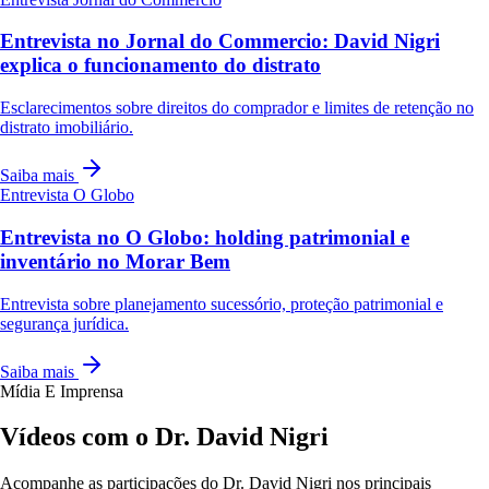
Entrevista no Jornal do Commercio: David Nigri
explica o funcionamento do distrato
Esclarecimentos sobre direitos do comprador e limites de retenção no
distrato imobiliário.
Saiba mais
Entrevista
O Globo
Entrevista no O Globo: holding patrimonial e
inventário no Morar Bem
Entrevista sobre planejamento sucessório, proteção patrimonial e
segurança jurídica.
Saiba mais
Mídia E Imprensa
Vídeos com o Dr. David Nigri
Acompanhe as participações do Dr. David Nigri nos principais