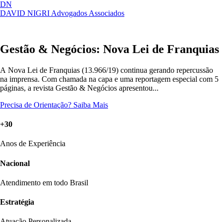
DN
DAVID NIGRI
Advogados Associados
Artigos, sentenças, áreas de atuação,
Abrir
imprensa...
menu
Gestão & Negócios: Nova Lei de Franquias
A Nova Lei de Franquias (13.966/19) continua gerando repercussão
na imprensa. Com chamada na capa e uma reportagem especial com 5
páginas, a revista Gestão & Negócios apresentou...
Precisa de Orientação?
Saiba Mais
+30
Anos de Experiência
Nacional
Atendimento em todo Brasil
Estratégia
Atuação Personalizada