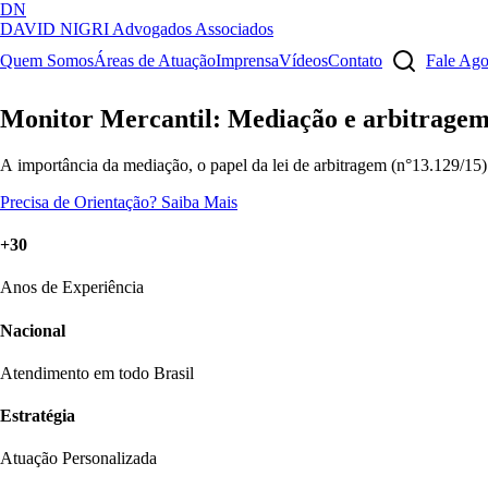
DN
DAVID NIGRI
Advogados Associados
Artigos, sentenças, áreas de atuação, imprensa...
Quem Somos
Áreas de Atuação
Imprensa
Vídeos
Contato
Fale Ag
Monitor Mercantil: Mediação e arbitrag
A importância da mediação, o papel da lei de arbitragem (n°13.129/15) 
Precisa de Orientação?
Saiba Mais
+30
Anos de Experiência
Nacional
Atendimento em todo Brasil
Estratégia
Atuação Personalizada