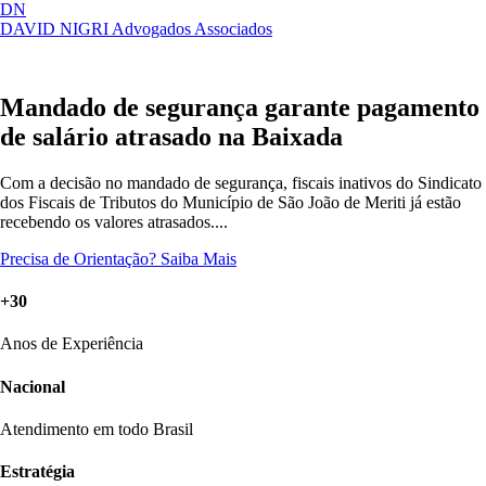
DN
DAVID NIGRI
Advogados Associados
Artigos, sentenças, áreas de atuação,
Abrir
imprensa...
menu
Mandado de segurança garante pagamento
de salário atrasado na Baixada
Com a decisão no mandado de segurança, fiscais inativos do Sindicato
dos Fiscais de Tributos do Município de São João de Meriti já estão
recebendo os valores atrasados....
Precisa de Orientação?
Saiba Mais
+30
Anos de Experiência
Nacional
Atendimento em todo Brasil
Estratégia