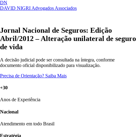
DN
DAVID NIGRI
Advogados Associados
Artigos, sentenças, áreas de atuação,
Abrir
imprensa...
menu
Jornal Nacional de Seguros: Edição
Abril/2012 – Alteração unilateral de seguro
de vida
A decisão judicial pode ser consultada na íntegra, conforme
documento oficial disponibilizado para visualização.
Precisa de Orientação?
Saiba Mais
+30
Anos de Experiência
Nacional
Atendimento em todo Brasil
Estratégia