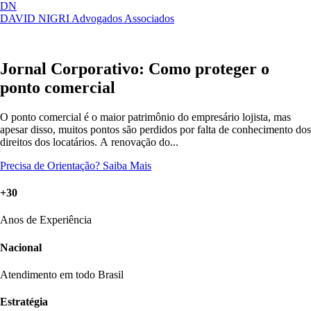
DN
DAVID NIGRI
Advogados Associados
Artigos, sentenças, áreas de atuação,
Abrir
imprensa...
menu
Jornal Corporativo: Como proteger o
ponto comercial
O ponto comercial é o maior patrimônio do empresário lojista, mas
apesar disso, muitos pontos são perdidos por falta de conhecimento dos
direitos dos locatários. A renovação do...
Precisa de Orientação?
Saiba Mais
+30
Anos de Experiência
Nacional
Atendimento em todo Brasil
Estratégia