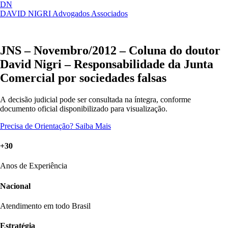
DN
DAVID NIGRI
Advogados Associados
Artigos, sentenças, áreas de atuação,
Abrir
imprensa...
menu
JNS – Novembro/2012 – Coluna do doutor
David Nigri – Responsabilidade da Junta
Comercial por sociedades falsas
A decisão judicial pode ser consultada na íntegra, conforme
documento oficial disponibilizado para visualização.
Precisa de Orientação?
Saiba Mais
+30
Anos de Experiência
Nacional
Atendimento em todo Brasil
Estratégia