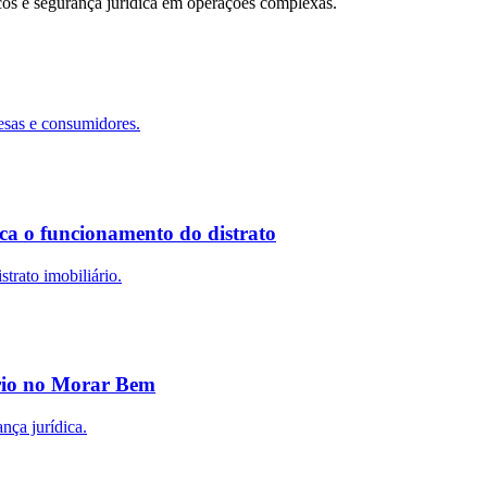
scos e segurança jurídica em operações complexas.
esas e consumidores.
ca o funcionamento do distrato
trato imobiliário.
ário no Morar Bem
nça jurídica.