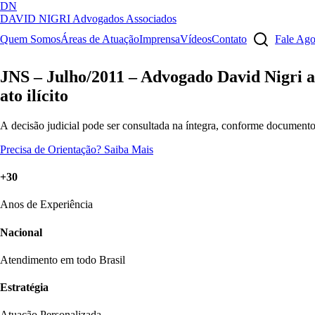
DN
DAVID NIGRI
Advogados Associados
Artigos, sentenças, áreas de atuação, imprensa...
Quem Somos
Áreas de Atuação
Imprensa
Vídeos
Contato
Fale Ag
JNS – Julho/2011 – Advogado David Nigri 
ato ilícito
A decisão judicial pode ser consultada na íntegra, conforme documento 
Precisa de Orientação?
Saiba Mais
+30
Anos de Experiência
Nacional
Atendimento em todo Brasil
Estratégia
Atuação Personalizada