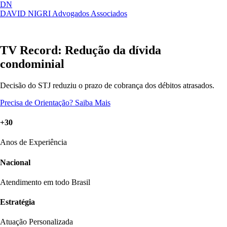
DN
DAVID NIGRI
Advogados Associados
Artigos, sentenças, áreas de atuação,
Abrir
imprensa...
menu
TV Record: Redução da dívida
condominial
Decisão do STJ reduziu o prazo de cobrança dos débitos atrasados.
Precisa de Orientação?
Saiba Mais
+30
Anos de Experiência
Nacional
Atendimento em todo Brasil
Estratégia
Atuação Personalizada