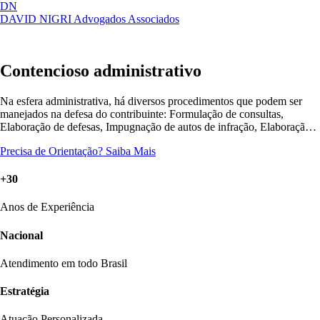
DN
DAVID NIGRI
Advogados Associados
Artigos, sentenças, áreas de atuação,
Abrir
imprensa...
menu
Contencioso administrativo
Na esfera administrativa, há diversos procedimentos que podem ser
manejados na defesa do contribuinte: Formulação de consultas,
Elaboração de defesas, Impugnação de autos de infração, Elaboração
de recursos...
Precisa de Orientação?
Saiba Mais
+30
Anos de Experiência
Nacional
Atendimento em todo Brasil
Estratégia
Atuação Personalizada