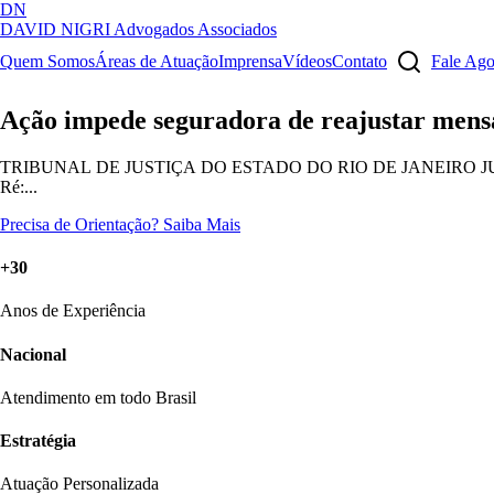
DN
DAVID NIGRI
Advogados Associados
Artigos, sentenças, áreas de atuação, imprensa...
Quem Somos
Áreas de Atuação
Imprensa
Vídeos
Contato
Fale Ag
Ação impede seguradora de reajustar mensa
TRIBUNAL DE JUSTIÇA DO ESTADO DO RIO DE JANEIRO JUÍZO DE
Ré:...
Precisa de Orientação?
Saiba Mais
+30
Anos de Experiência
Nacional
Atendimento em todo Brasil
Estratégia
Atuação Personalizada