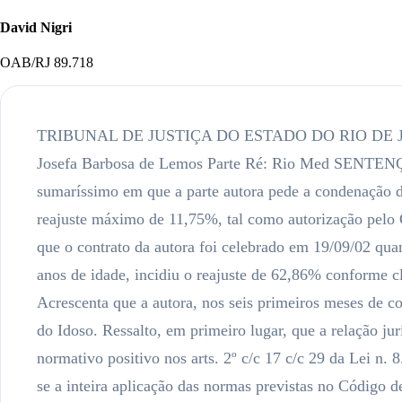
David Nigri
OAB/RJ 89.718
TRIBUNAL DE JUSTIÇA DO ESTADO DO RIO DE JANEIRO JUÍZO DE DIREITO DO 7º JUIZADO ESPECIAL CÍVEL Processo N. 2004.800.118151-7 Parte Autora: Josefa Barbosa de Lemos Parte Ré: Rio Med SENTENÇA Dispenso o relatório formal, com fulcro no art.38 da Lei n.9.099/95, e passo a decidir. Trata-se de ação pelo rito sumaríssimo em que a parte autora pede a condenação da ré à obrigação de manter as mensalidades devidas por força do plano da saúde com a aplicação do percentual de reajuste máximo de 11,75%, tal como autorização pelo Governo Federal, além de indenização por danos morais. Em contestação a ré impugna o pedido autoral, asseverando que o contrato da autora foi celebrado em 19/09/02 quando a mesma possuía 68 anos de idade estando compreendida pela faixa etária de “60 a 69 anos”; que ao fazer 70 anos de idade, incidiu o reajuste de 62,86% conforme cláusula 12º do contrato celebrado entre as partes; que houve a reajuste anual de 7,69% de acordo com a ANS. Acrescenta que a autora, nos seis primeiros meses de contrato, recebeu bonificação, tendo a tarifa promocional já terminado. Por fim, sustenta a irretroatividade do Estatuto do Idoso. Ressalto, em primeiro lugar, que a relação jurídica objeto da presente demanda é de consumo, uma vez que a parte autora encontra-se abarcada pelo conceito normativo positivo nos arts. 2º c/c 17 c/c 29 da Lei n. 8.078/90 e, igualmente, a parte ré subsume-se ao conceito do art. 3º do referido diploma legal. Por essa razão, impõe-se a inteira aplicação das normas previstas no Código de Defesa do Consumidor – que positiva um núcleo de regras e princípios protetores dos direitos dos consumidores enquanto tais – inclusive no que se considere à possibilidade de inversão do ônus da prova em favor da parte autora e à natureza da responsabilidade civil da parte ré. Em assim sendo e, mais, considerando as alegações veiculadas pela parte autora em sua petição inicial e na audiência realizada perante este juízo, tenho como procedentes as razões invocadas ao embasamento de sua pretensão. Constato que a autora, em função de sua condição vulnerável, pleiteou genericamente a abstenção de aplicação do reajuste efetuado pela ré. Demonstrou a sua boa-fé quando em audiência de instrução e julgamento atestou que não leu o contrato firmado, por tal razão, quer apenas ver reduzida a sua mensalidades que foi exorbitantemente reajustada, sequer sabendo que o motivo de tal reajuste foi a mudança de faixa etária como alegado pela ré. Com efeito, é frágil e estéril o argumento ventilado pela ré no sentido de que o contrato em tela permite o aumento em função da alteração da faixa ataria da autora, pois o advento da Lei nº.10.741/2003 (Estatuto do Idoso), tal conduta encontra-se expressamente vedada. Observo que o referido Estatuto – que cristaliza, atendendo a mandamento constitucional, um micro-sistema protetor da pessoa idosa – veda expressamente a utilização do critério “idade” para a fixação da variação de preços devidos às operadoras da saúde. O seu art. 15, § 3º é claro ao asseverar que: “É vedada a discriminação do idoso nos planos da saúde pela cobrança de valores diferenciados em razão da idade”. Trata-se de uma clara opção legislativa. Conhecedor da enorme celeuma relativa ao assun