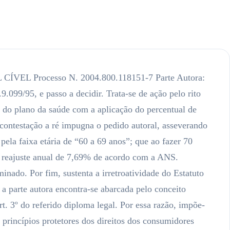
EL, DES.CARLOS FERRARI Julgado em 06/04/2004. Igualmente, nesse sentido manifesta-se a Turma Recursal deste Tribunal de Justiça: Ação intentada em face de Golden Cross Seguradora S?A, com pedido de antecipação da tutela, objetivando seja declarada abusiva a prática de aumento de mensalidade do plano de saúde do autor, requerendo a aplicação do percentual de reajuste tendo em conta o índice inflacionário de reajuste medido pelo IGP-M/FGV. Sentença de procedência às fls. 102, confirmando a tutela, e determinando que a ré realize os reajustes da mensalidade exatamente como pleiteado, considerando abusivo o aumento realizado. Recurso da ré às fls. 104/110 sustentando, em resumo, que cientificou o autor acerca do reajuste e percentual que seria praticado em sua mensalidade; que o aumento fixado em 90,80% teve a aprovação da SUSEP, sendo tal reajuste de 90,80% que todos os planos de saúde tem cláusulas onde são delimitadas as faixas etárias não sendo as mesmas abusivas. A hipótese envolve, sem duvida, relação de consumo (artigo 3º § 2º da Lei 8078/90) devendo portando ajustar-se às regras da lei consumerista, não comportando cláusulas que imponha desvantagem manifestar ao segurado consumidor, muito menos permitir ao fornecedor majorar, sem justa causa, o preço do produto ou serviço. Assim, afigura-se abusivo o aumento decorrente de mudança de faixa etária, posto que unilateralmente imposto, comprometendo o equilíbrio entre os contratantes. Como bem salientado na r.decisão monocrática houve quebra da relação de boa-fé e transparência que deve existir entre às partes nas relações de consumo. Recuso a que se nega provimento. Número do Processo:2003.700.008422-0, Juiz(a) MARIA LUIZA DE FREITAS CARVALHO Cumpre-me destacar, por oportuno, que as novas regras instituídas pelo Estatuto do Idoso tem aplicabilidade imediata e, por esta razão, alcançam os efeitos futuros dos contratos celebrados antes da sua vigência. Isso porque, como se sabe, nas relações de trato sucessivo com obrigações continuadas – como neste caso – o contrário figura apenas como fator gerador das prestações e contraprestações, sendo estas as verdadeiras causas do negócio. Assim, a incidência das novas regras sobre tais relações não implica em violação ao ato jurídico perfeito através da violação da causa do ato como alega a ré, pois a causa do ato é regularmente renovada a cada ciclo de prestação e contraprestação. Não há, assim, que se falar em retroatividade da lei nova – esta sim vedada pela Constituição da República – mas, como dito, em aplicação imediata dos novos preceitos às relações jurídicas em curso. Sobre o tema, são brilhantes as observações feitas pelo professor José Edwaldo Tavares Borba, na obra “Direito Societário” publicada pela editora Renovar (8ª edição; pg. 225 e 226), que vale transcrever em razão da importância do tema: “(…) O Supremo Tribunal Federal, ao apreciar a ADIN nº 493/DF, fixou o entendimento de que, no Brasil, de natureza constitucional o principio do respeito aos direitos adquiridos, ao ato jurídico perfeito e à coisa julgada, a questão da irretroatividade das leis não representa apenas um comando para os juízes, mas sim para o próprio